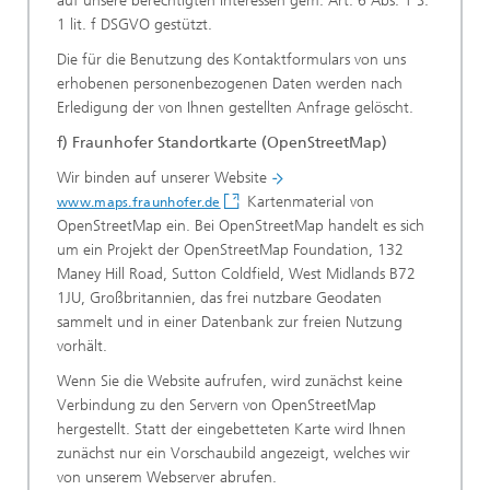
auf unsere berechtigten Interessen gem. Art. 6 Abs. 1 S.
1 lit. f DSGVO gestützt.
Die für die Benutzung des Kontaktformulars von uns
erhobenen personenbezogenen Daten werden nach
Erledigung der von Ihnen gestellten Anfrage gelöscht.
f) Fraunhofer Standortkarte (OpenStreetMap)
Wir binden auf unserer Website
Kartenmaterial von
www.maps.fraunhofer.de
OpenStreetMap ein. Bei OpenStreetMap handelt es sich
um ein Projekt der OpenStreetMap Foundation, 132
Maney Hill Road, Sutton Coldfield, West Midlands B72
1JU, Großbritannien, das frei nutzbare Geodaten
sammelt und in einer Datenbank zur freien Nutzung
vorhält.
Wenn Sie die Website aufrufen, wird zunächst keine
Verbindung zu den Servern von OpenStreetMap
hergestellt. Statt der eingebetteten Karte wird Ihnen
zunächst nur ein Vorschaubild angezeigt, welches wir
von unserem Webserver abrufen.